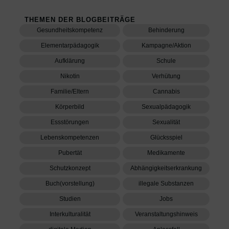
Blog
News
Vapen – das neue Rauchen?
Wie ein Trend Jugendliche
erreicht und die Gesellschaft
beschäftigt
21/04/2026