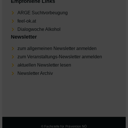
THEMEN DER BLOGBEITRÄGE
Gesundheitskompetenz
Behinderung
Elementarpädagogik
Kampagne/Aktion
Aufklärung
Schule
Nikotin
Verhütung
Familie/Eltern
Cannabis
Körperbild
Sexualpädagogik
Essstörungen
Sexualität