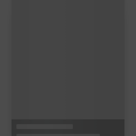
Blog
News
Interaktive Lernmethoden und
die Interaktion mit dem Gehirn