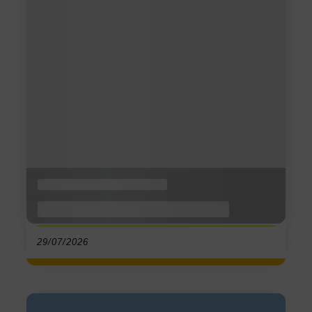
Blog
News
Zwischen Trends und
Alltagsrealität: Ernährung,
Social Media und Selbstbild im
Fokus
29/07/2026