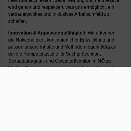
intern als auch extern. Jede Meinung und Perspektive
wird gehört und respektiert, was uns ermöglicht, ein
vertrauensvolles und inklusives Arbeitsumfeld zu
schaffen.
Innovation & Anpassungsfähigkeit:
Wir erkennen
die Notwendigkeit kontinuierlicher Entwicklung und
passen unsere Inhalte und Methoden regelmäßig an,
um die Kompetenzstelle für Suchtprävention,
Sexualpädagogik und Gewaltprävention in NÖ zu
bleiben. Unsere Innovationen beziehen sich sowohl
auf neue Inhalte als auch auf die Art und Weise, wie wir
arbeiten und zusammenarbeiten.
Professionalität & Fachkompetenz:
Wir sind
unabhängig und der Objektivität und Zuverlässigkeit
wissenschaftlicher Evidenz verpflichtet. Dies bildet die
Basis, um effektive und nachhaltige Beiträge zu leisten.
Inklusion & Vielfalt:
Toleranz und Respekt sind für uns