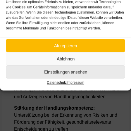
Um Ihnen ein optimales Erlebnis zu bieten, verwenden wir Technologien
Gewaltprävention an. Wir stärken die individuelle und
wie Cookies, um Geräteinformationen zu speichern und/oder darauf
zuzugreifen. Wenn Sie diesen Technologien zustimmen, können wir Daten
kollektive Resilienz, machen Risiken bewusst und
wie das Surfverhalten oder eindeutige IDs auf dieser Website verarbeiten.
zeigen die Vielfalt der Handlungsmöglichkeiten auf.
Wenn Sie Ihre Einwilligung nicht erteilen oder zurückziehen, können
Damit unterstützen wir die Entwicklung der
bestimmte Merkmale und Funktionen beeinträchtigt werden.
Gesundheitskompetenz jeder einzelnen Person.
Unsere Angebote sind qualitativ hochwertig,
Akzeptieren
evidenzbasiert und speziell auf den Bedarf – unter
Berücksichtigung der Bedürfnisse unserer Zielgruppen
Ablehnen
– zugeschnitten. Eine Kultur der Wertschätzung,
Offenheit und Inklusion ist uns wichtig.
Einstellungen ansehen
Information, Aufklärung und Unterstützung:
Datenschutz
Impressum
Stärkung der individuellen und kollektiven Resilienz
und Aufzeigen von Handlungsmöglichkeiten
Stärkung der Handlungskompetenz:
Unterstützung bei der Erkennung von Risiken und
Förderung der Fähigkeit, gesundheitsrelevante
Entscheidungen zu treffen