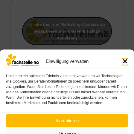
Klicke hier, um Marketing-Cookies zu
akzeptieren und diesen Inhalt zu
aktivieren
Einwilligung verwalten
Um Ihnen ein optimales Erlebnis zu bieten, verwenden wir Technologien
wie Cookies, um Geräteinformationen zu speichern und/oder darauf
zuzugreifen. Wenn Sie diesen Technologien zustimmen, können wir Daten
wie das Surfverhalten oder eindeutige IDs auf dieser Website verarbeiten.
Wenn Sie Ihre Einwilligung nicht erteilen oder zurückziehen, können
Klicke hier, um Marketing-Cookies zu
bestimmte Merkmale und Funktionen beeinträchtigt werden.
akzeptieren und diesen Inhalt zu
aktivieren
Akzeptieren
Ablehnen