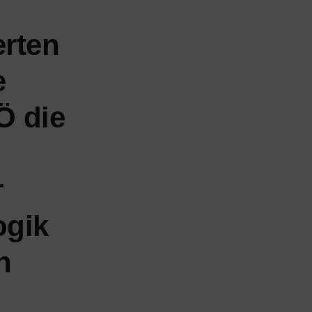
erten
e
Ö die
r
ogik
n