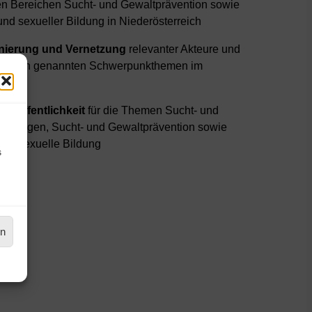
en Bereichen Sucht- und Gewaltprävention sowie
d sexueller Bildung in Niederösterreich
nierung und Vernetzung
relevanter Akteure und
den oben genannten Schwerpunkthemen im
er Öffentlichkeit
für die Themen Sucht- und
ankungen, Sucht- und Gewaltprävention sowie
nd sexuelle Bildung
s
e
en