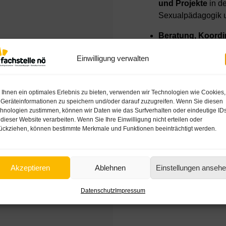
und Projekte
in d
Sexualpädagogik un
Beratung, Koordi
Institutionen zu 
Einwilligung verwalten
regionalen Kontext
Sensibilisierung d
Abhängigkeitserkr
Ihnen ein optimales Erlebnis zu bieten, verwenden wir Technologien wie Cookies,
Geräteinformationen zu speichern und/oder darauf zuzugreifen. Wenn Sie diesen
Sexualpädagogik u
hnologien zustimmen, können wir Daten wie das Surfverhalten oder eindeutige ID
 dieser Website verarbeiten. Wenn Sie Ihre Einwilligung nicht erteilen oder
ückziehen, können bestimmte Merkmale und Funktionen beeinträchtigt werden.
Unsere Projekt
Akzeptieren
Ablehnen
Einstellungen anseh
Datenschutz
Impressum