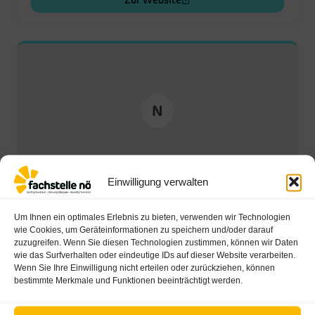
Einwilligung verwalten
Um Ihnen ein optimales Erlebnis zu bieten, verwenden wir Technologien
wie Cookies, um Geräteinformationen zu speichern und/oder darauf
zuzugreifen. Wenn Sie diesen Technologien zustimmen, können wir Daten
wie das Surfverhalten oder eindeutige IDs auf dieser Website verarbeiten.
Wenn Sie Ihre Einwilligung nicht erteilen oder zurückziehen, können
bestimmte Merkmale und Funktionen beeinträchtigt werden.