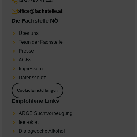
+43/2742/31 440
office@fachstelle.at
Die Fachstelle NÖ
Über uns
Team der Fachstelle
Presse
AGBs
Impres­sum
Daten­schutz
Cookie-Einstellungen
Empfohlene Links
ARGE Suchtvorbeugung
feel-ok.at
Dia­log­wo­che Alkohol