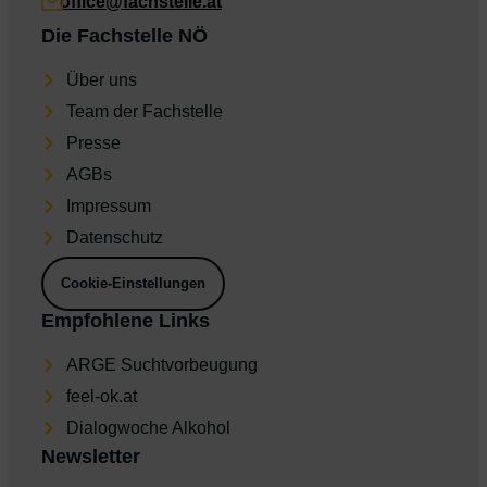
office@fachstelle.at
Die Fachstelle NÖ
Über uns
Team der Fachstelle
Presse
AGBs
Impres­sum
Daten­schutz
Cookie-Einstellungen
Empfohlene Links
ARGE Suchtvorbeugung
feel-ok.at
Dia­log­wo­che Alkohol
Newsletter