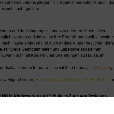
en unseres Lebens pflegen. Nicht zuletzt bedeutet es auch, da
s nicht mehr gut tun.
winnen und den Umgang mit ihnen zu erlernen. Ihnen sollen
öglicht werden und sie sollen ihre Freund*innen selbst bestim
ich nach Hause einladen und auch andere Kinder besuchen dürfe
e, kulturelle Gepflogenheiten und Lebensweisen kennen.
rbuch, wenn man mit Kindern über Beziehungen zu Hause, im
ndschaft kennen lernen will, ist mit Mira Lobes „
Die Geggis
“ g
urzweiligen Roman „
Hector und das Wunder der Freundschaft“
m
.
le NÖ
in Kindergarten und Schule im Zuge von Projekten