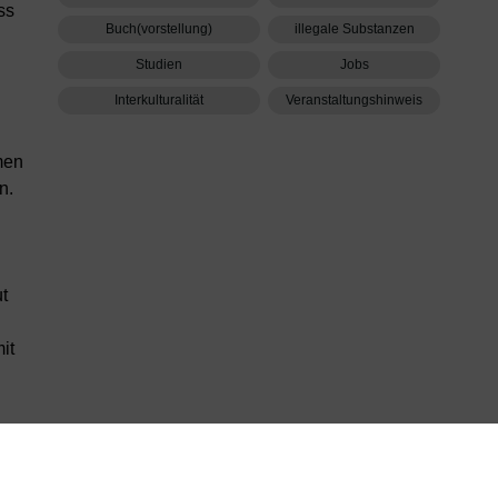
ss
Buch(vorstellung)
illegale Substanzen
Studien
Jobs
Interkulturalität
Veranstaltungshinweis
men
n.
ut
it