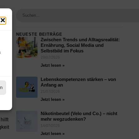
NEUESTE BEITRÄGE
Zwischen Trends und Alltagsrealität:
Ernährung, Social Media und
Selbstbild im Fokus
s
29/07/2026
Jetzt lesen »
ch!“
Lebenskompetenzen stärken – von
Anfang an
en
21/07/2026
Jetzt lesen »
Nikotinbeutel (Velo und Co.) – nicht
mehr wegzudenken?
ilft
14/07/2026
keit
Jetzt lesen »