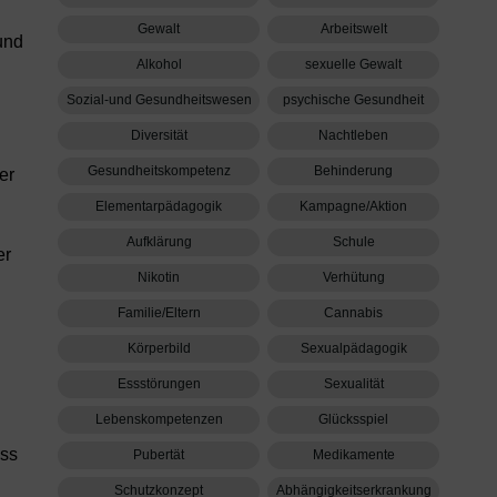
Gewalt
Arbeitswelt
und
Alkohol
sexuelle Gewalt
Sozial-und Gesundheitswesen
psychische Gesundheit
Diversität
Nachtleben
Gesundheitskompetenz
Behinderung
er
Elementarpädagogik
Kampagne/Aktion
Aufklärung
Schule
er
Nikotin
Verhütung
Familie/Eltern
Cannabis
Körperbild
Sexualpädagogik
Essstörungen
Sexualität
Lebenskompetenzen
Glücksspiel
ass
Pubertät
Medikamente
Schutzkonzept
Abhängigkeitserkrankung