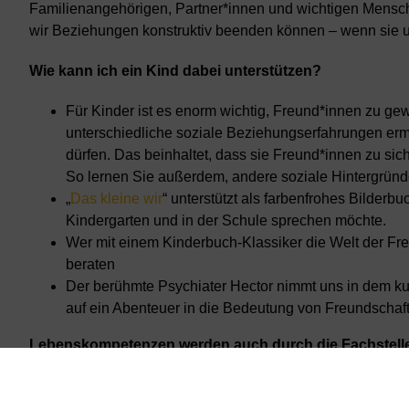
Familienangehörigen, Partner*innen und wichtigen Mensch
wir Beziehungen konstruktiv beenden können – wenn sie un
Wie kann ich ein Kind dabei unterstützen?
Für Kinder ist es enorm wichtig, Freund*innen zu ge
unterschiedliche soziale Beziehungserfahrungen erm
dürfen. Das beinhaltet, dass sie Freund*innen zu s
So lernen Sie außerdem, andere soziale Hintergründ
„
Das kleine wir
“ unterstützt als farbenfrohes Bilde
Kindergarten und in der Schule sprechen möchte.
Wer mit einem Kinderbuch-Klassiker die Welt der Freu
beraten
Der berühmte Psychiater Hector nimmt uns in dem k
auf ein Abenteuer in die Bedeutung von Freundschaft
Lebenskompetenzen werden auch durch die Fachstel
gefördert!
Haben Sie Interesse, dann wenden Sie sich: