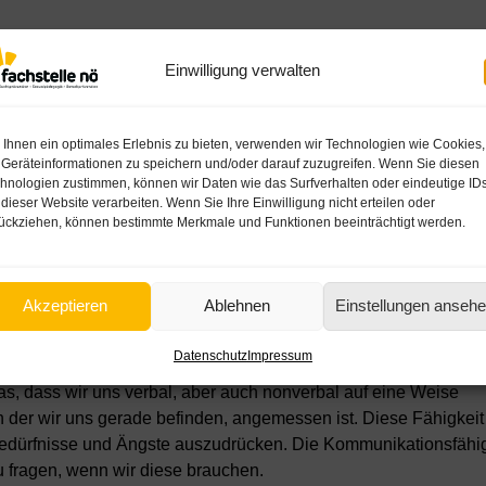
ch! (Teil 4)
Einwilligung verwalten
fähigkeit &
Ihnen ein optimales Erlebnis zu bieten, verwenden wir Technologien wie Cookies,
Geräteinformationen zu speichern und/oder darauf zuzugreifen. Wenn Sie diesen
keit
hnologien zustimmen, können wir Daten wie das Surfverhalten oder eindeutige ID
 dieser Website verarbeiten. Wenn Sie Ihre Einwilligung nicht erteilen oder
ückziehen, können bestimmte Merkmale und Funktionen beeinträchtigt werden.
 lebenskompetent? Im vierten Teil der Serie „Kompetent? Bin i
it und die Beziehungsfähigkeit. Lesen Sie hier
Teil 1
,
Teil
Akzeptieren
Ablehnen
Einstellungen anseh
Datenschutz
Impressum
ist sie gut?
as, dass wir uns verbal, aber auch nonverbal auf eine Weise
n der wir uns gerade befinden, angemessen ist. Diese Fähigkeit h
edürfnisse und Ängste auszudrücken. Die Kommunikationsfähig
 fragen, wenn wir diese brauchen.