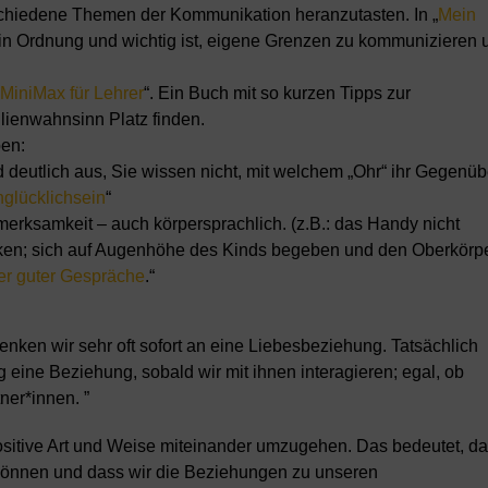
schiedene Themen der Kommunikation heranzutasten. In „
Mein
s in Ordnung und wichtig ist, eigene Grenzen zu kommunizieren 
MiniMax für Lehrer
“. Ein Buch mit so kurzen Tipps zur
ienwahnsinn Platz finden.
ben:
deutlich aus, Sie wissen nicht, mit welchem „Ohr“ ihr Gegenüb
glücklichsein
“
erksamkeit – auch körpersprachlich. (z.B.: das Handy nicht
ken; sich auf Augenhöhe des Kinds begeben und den Oberkörp
er guter Gespräche
.“
nken wir sehr oft sofort an eine Liebesbeziehung. Tatsächlich
eine Beziehung, sobald wir mit ihnen interagieren; egal, ob
ner*innen. ”
ositive Art und Weise miteinander umzugehen. Das bedeutet, d
 können und dass wir die Beziehungen zu unseren