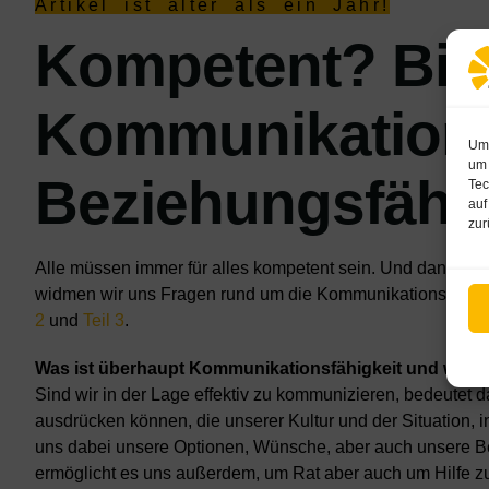
Artikel ist älter als ein Jahr!
Kompetent? Bin i
Kommunikations
Um 
um 
Beziehungsfähig
Tec
auf
zur
Alle müssen immer für alles kompetent sein. Und dann noch
widmen wir uns Fragen rund um die Kommunikationsfähigke
2
und
Teil 3
.
Was ist überhaupt Kommunikationsfähigkeit und wofür 
Sind wir in der Lage effektiv zu kommunizieren, bedeutet d
ausdrücken können, die unserer Kultur und der Situation, i
uns dabei unsere Optionen, Wünsche, aber auch unsere B
ermöglicht es uns außerdem, um Rat aber auch um Hilfe zu