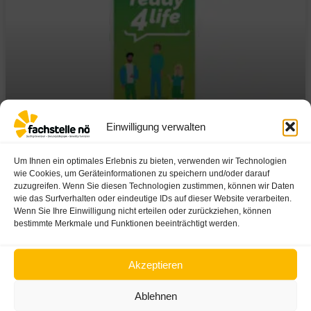
Einwilligung verwalten
Unser neues Angebot: Die
Um Ihnen ein optimales Erlebnis zu bieten, verwenden wir Technologien
suchtpräventive Coaching App
wie Cookies, um Geräteinformationen zu speichern und/oder darauf
ready4life
zuzugreifen. Wenn Sie diesen Technologien zustimmen, können wir Daten
wie das Surfverhalten oder eindeutige IDs auf dieser Website verarbeiten.
Wenn Sie Ihre Einwilligung nicht erteilen oder zurückziehen, können
17/02/2023
bestimmte Merkmale und Funktionen beeinträchtigt werden.
Akzeptieren
Ablehnen
Zurück zum Blog