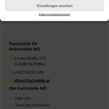
Einstellungen ansehen
Datenschutz
Impressum
Fachstelle für
Prävention NÖ
Linzer Straße 17/1
A-3100 St. Pölten
+43/2742/31 440
office@fachstelle.at
Die Fachstelle NÖ
Über uns
Team der Fachstelle