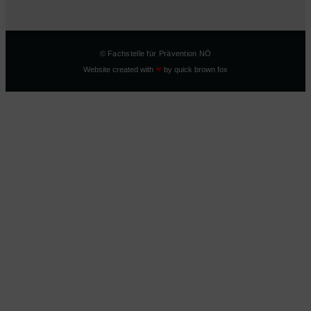
© Fachstelle für Prävention NÖ
Website created with
❤
by
quick brown fox