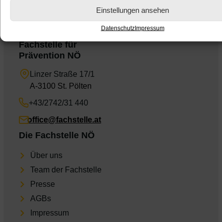
Einstellungen ansehen
Datenschutz
Impressum
Fachstelle für
Prävention NÖ
Linzer Straße 17/1
A-3100 St. Pölten
+43/2742/31 440
office@fachstelle.at
Die Fachstelle NÖ
Über uns
Team der Fachstelle
Presse
AGBs
Impres­sum