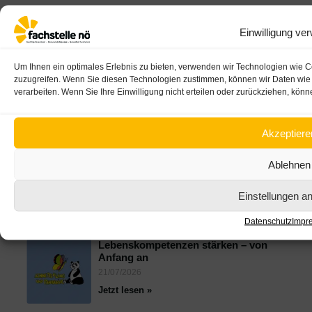
Falls Sie es in Ihrer Einrichtung aushängen wollen,
Einwilligung ver
wäre hierfür der
Lehrgangsflyer
besser geeignet.
Um Ihnen ein optimales Erlebnis zu bieten, verwenden wir Technologien wie C
zuzugreifen. Wenn Sie diesen Technologien zustimmen, können wir Daten wie d
verarbeiten. Wenn Sie Ihre Einwilligung nicht erteilen oder zurückziehen, kö
Akzeptiere
NEUESTE BEITRÄGE
Zwischen Trends und Alltagsrealität:
Ablehnen
Ernährung, Social Media und
Selbstbild im Fokus
Einstellungen a
29/07/2026
Jetzt lesen »
Datenschutz
Impr
Lebenskompetenzen stärken – von
Anfang an
21/07/2026
Jetzt lesen »