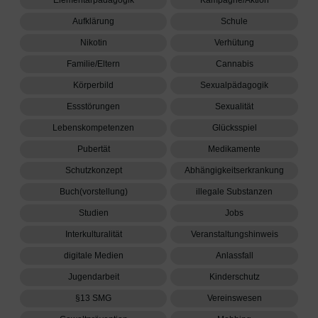
Aufklärung
Schule
Nikotin
Verhütung
Familie/Eltern
Cannabis
Körperbild
Sexualpädagogik
Essstörungen
Sexualität
Lebenskompetenzen
Glücksspiel
Pubertät
Medikamente
Schutzkonzept
Abhängigkeitserkrankung
Buch(vorstellung)
illegale Substanzen
Studien
Jobs
Interkulturalität
Veranstaltungshinweis
digitale Medien
Anlassfall
Jugendarbeit
Kinderschutz
§13 SMG
Vereinswesen