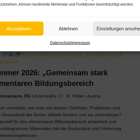
 Gesundheit der Kinder effektiv fördern und sie unterstützen?
ückziehen, können bestimmte Merkmale und Funktionen beeinträchtigt werden.
ziell für den elementaren Bildungsbereich entwickelt und
t umfangreichen Materialien bei der Exploration und Förderung
ebenskompetenzen.
Akzeptieren
Ablehnen
Einstellungen anseh
Datenschutz
Impressum
-
17:00
Wochenendkurs Sommer 2026: „Gemeinsam stark
ngsbereich
mer 2026: „Gemeinsam stark
ementaren Bildungsbereich
Seminarraum, EG
Linzerstraße 17, St. Pölten, Austria
sch vermitteln, wie man mit starken Gefühlen, Problemen und
 Gesundheit der Kinder effektiv fördern und sie unterstützen?
ziell für den elementaren Bildungsbereich entwickelt und
t umfangreichen Materialien bei der Exploration und Förderung
ebenskompetenzen.