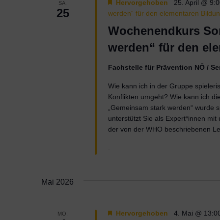
Hervorgehoben
25. April @ 9:
SA.
25
werden“ für den elementaren Bildu
Wochenendkurs Som
werden“ für den el
Fachstelle für Prävention NÖ / 
Wie kann ich in der Gruppe spieleri
Konflikten umgeht? Wie kann ich die
„Gemeinsam stark werden“ wurde spe
unterstützt Sie als Expert*innen mi
der von der WHO beschriebenen L
-
Mai 2026
Hervorgehoben
4. Mai @ 13:0
MO.