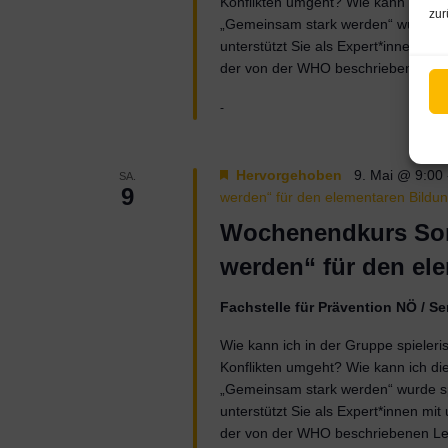
Konflikten umgeht? Wie kann ich die
zur
„Gemeinsam stark werden“ wurde spe
unterstützt Sie als Expert*innen mi
der von der WHO beschriebenen L
-
Hervorgehoben
9. Mai @ 9:00
SA.
9
werden“ für den elementaren Bildu
Wochenendkurs Som
werden“ für den el
Fachstelle für Prävention NÖ / 
Wie kann ich in der Gruppe spieleri
Konflikten umgeht? Wie kann ich die
„Gemeinsam stark werden“ wurde spe
unterstützt Sie als Expert*innen mi
der von der WHO beschriebenen L