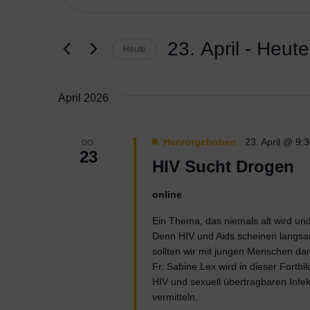
Suche
eingeben.
Suche
und
nach
23. April
 - 
Heute
Heute
Veranstaltungen
Ansichten,
Datum
Schlüsselwort.
wählen.
April 2026
Navigation
Hervorgehoben
23. April @ 9:
DO.
23
HIV Sucht Drogen
online
Ein Thema, das niemals alt wird und 
Denn HIV und Aids scheinen langsa
sollten wir mit jungen Menschen da
Fr. Sabine Lex wird in dieser Fortb
HIV und sexuell übertragbaren Infe
vermitteln.