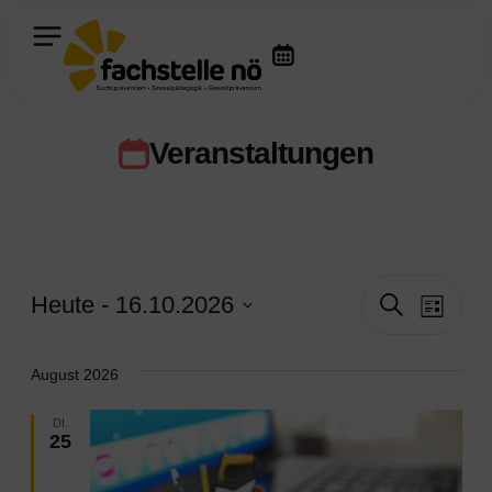
Veranstaltungen
Veran
Ver
Heute
 - 
16.10.2026
Suche
Liste
Ans
Datum
Such
wählen.
Nav
August 2026
und
DI.
25
Ansic