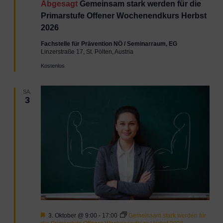
Abgesagt
Gemeinsam stark werden für die
Primarstufe Offener Wochenendkurs Herbst
2026
Fachstelle für Prävention NÖ / Seminarraum, EG
Linzerstraße 17, St. Pölten, Austria
Kostenlos
SA.
3
Hervorgehoben
3. Oktober @ 9:00
-
17:00
Gemeinsam stark werden für