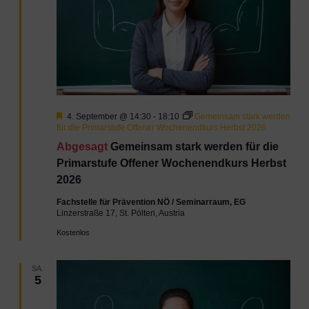
Hervorgehoben
4. September @ 14:30
-
18:10
Gemeinsam stark werden
für die Primarstufe Offener Wochenendkurs Herbst 2026
Abgesagt
Gemeinsam stark werden für die
Primarstufe Offener Wochenendkurs Herbst
2026
Fachstelle für Prävention NÖ / Seminarraum, EG
Linzerstraße 17, St. Pölten, Austria
Kostenlos
SA.
5