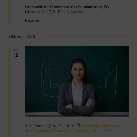
Fachstelle für Prävention NÖ / Seminarraum, EG
Linzerstraße 17, St. Pölten, Austria
Kostenlos
Oktober 2026
FR.
2
Hervorgehoben
2. Oktober @ 14:30
-
18:10
Gemeinsam stark werden für
die Primarstufe Offener Wochenendkurs Herbst 2026