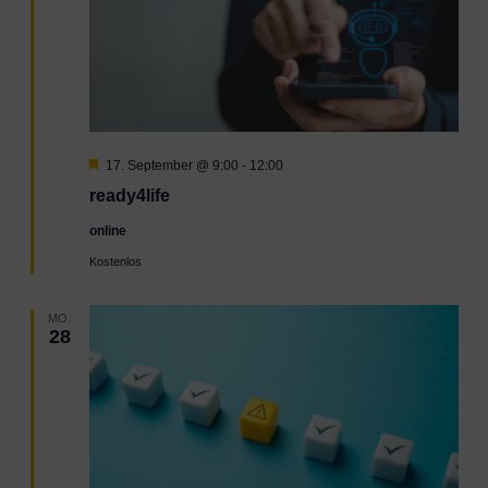
Hervorgehoben
17. September @ 9:00
-
12:00
ready4life
online
Kostenlos
MO.
28