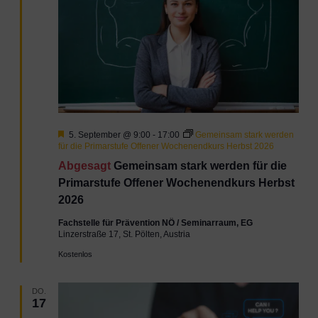
Hervorgehoben
5. September @ 9:00
-
17:00
Gemeinsam stark werden
für die Primarstufe Offener Wochenendkurs Herbst 2026
Abgesagt
Gemeinsam stark werden für die
Primarstufe Offener Wochenendkurs Herbst
2026
Fachstelle für Prävention NÖ / Seminarraum, EG
Linzerstraße 17, St. Pölten, Austria
Kostenlos
DO.
17