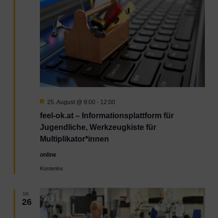
Navig
Hervorgehoben
25. August @ 9:00
-
12:00
feel-ok.at – Informationsplattform für
Jugendliche, Werkzeugkiste für
Multiplikator*innen
online
Kostenlos
MI.
26