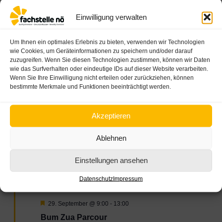
Hervorgehoben
28. September @ 18:00
-
19:30
Einwilligung verwalten
Papa, darf ich dein Handy…?
Mediennutzung im Kleinkindalter
Um Ihnen ein optimales Erlebnis zu bieten, verwenden wir Technologien
wie Cookies, um Geräteinformationen zu speichern und/oder darauf
online
zuzugreifen. Wenn Sie diesen Technologien zustimmen, können wir Daten
wie das Surfverhalten oder eindeutige IDs auf dieser Website verarbeiten.
Kostenlos
Wenn Sie Ihre Einwilligung nicht erteilen oder zurückziehen, können
bestimmte Merkmale und Funktionen beeinträchtigt werden.
DI.
29
Akzeptieren
Ablehnen
Einstellungen ansehen
Datenschutz
Impressum
Hervorgehoben
29. September @ 9:00
-
13:00
Bum Zua Parcour