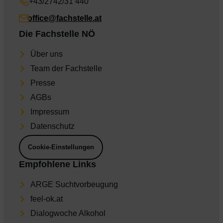
+43/2742/31 440
office@fachstelle.at
Die Fachstelle NÖ
Über uns
Team der Fachstelle
Presse
AGBs
Impres­sum
Daten­schutz
Cookie-Einstellungen
Empfohlene Links
ARGE Suchtvorbeugung
feel-ok.at
Dia­log­wo­che Alkohol