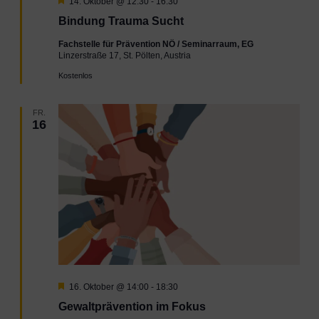
Hervorgehoben
14. Oktober @ 12:30
-
16:30
Bindung Trauma Sucht
Fachstelle für Prävention NÖ / Seminarraum, EG
Linzerstraße 17, St. Pölten, Austria
Kostenlos
FR.
16
Hervorgehoben
16. Oktober @ 14:00
-
18:30
Gewaltprävention im Fokus