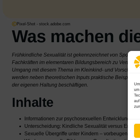
Pixel-Shot - stock.adobe.com
Was machen die
Frühkindliche Sexualität ist gekennzeichnet von Sponta
Fachkräften im elementaren Bildungsbereich zu Verunsiche
Umgang mit diesem Thema im Kleinkind- und Vorschulalter
werden neben theoretischen Inputs praktische Beispiele 
Um 
der eigenen Haltung beschäftigen.
um 
Tec
Inhalte
auf
zur
Informationen zur psychosexuellen Entwicklung von
Unterscheidung: Kindliche Sexualität versus Erwac
Sexuelle Übergriffe unter Kindern – vorbeugen und