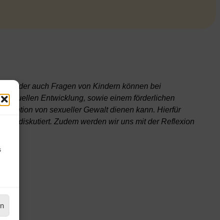
isen oder auch Fragen von Kindern können bei
hosexuellen Entwicklung, sowie einem förderlichen
ävention von sexueller Gewalt dienen kann. Hierfür
und diskutiert. Zudem werden wir uns mit der Reflexion
s
en