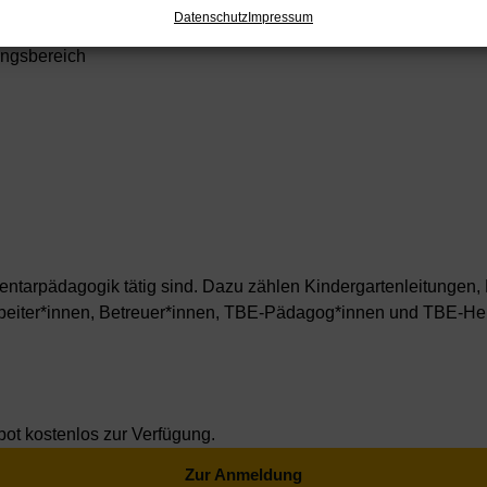
itragen?
Datenschutz
Impressum
ität
ungsbereich
ementarpädagogik tätig sind. Dazu zählen Kindergartenleitunge
rbeiter*innen, Betreuer*innen, TBE-Pädagog*innen und TBE-Hel
bot kostenlos zur Verfügung.
Zur Anmeldung