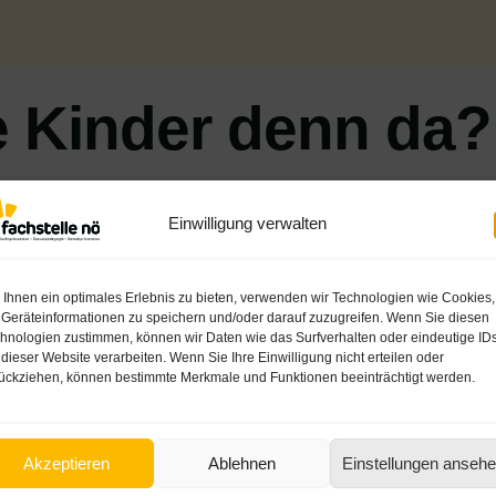
 Kinder denn da?
nität, Neugierde und Unbefangenheit, und manche Verhaltenswe
rung führen. In der Fortbildung befassen wir uns mit der psyc
Einwilligung verwalten
. Wir widmen uns der Frage, inwieweit Sexualpädagogik als Pr
aus dem elementaren Bildungs- und Betreuungsalltag beleuchtet 
Ihnen ein optimales Erlebnis zu bieten, verwenden wir Technologien wie Cookies,
Geräteinformationen zu speichern und/oder darauf zuzugreifen. Wenn Sie diesen
hnologien zustimmen, können wir Daten wie das Surfverhalten oder eindeutige ID
 dieser Website verarbeiten. Wenn Sie Ihre Einwilligung nicht erteilen oder
ückziehen, können bestimmte Merkmale und Funktionen beeinträchtigt werden.
 Kindern
hsenensexualität
Akzeptieren
Ablehnen
Einstellungen anseh
 erkennen