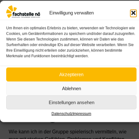
Einwilligung verwalten
Um Ihnen ein optimales Erlebnis zu bieten, verwenden wir Technologien wie
gustavofrazao - stock.adobe.com
Cookies, um Geräteinformationen zu speichern und/oder darauf zuzugreifen.
Wochenendkurs
Wenn Sie diesen Technologien zustimmen, können wir Daten wie das
Surfverhalten oder eindeutige IDs auf dieser Website verarbeiten. Wenn Sie
Ihre Einwilligung nicht erteilen oder zurückziehen, können bestimmte
Sommer 2026:
Merkmale und Funktionen beeinträchtigt werden.
„Gemeinsam stark
Akzeptieren
werden“ für den
Ablehnen
elementaren
Einstellungen ansehen
Bildungsbereich
Datenschutz
Impressum
Wie kann ich in der Gruppe spielerisch vermitteln, wie