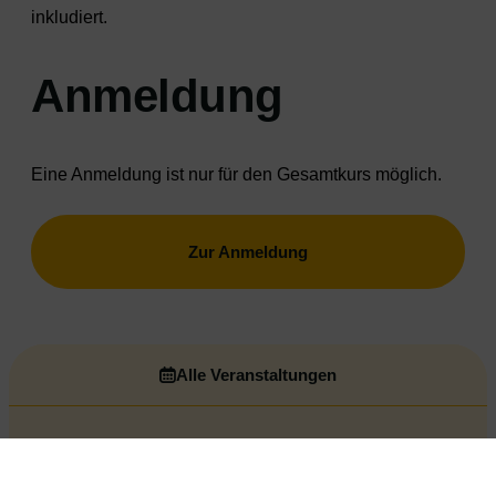
inkludiert.
Anmeldung
Eine Anmeldung ist nur für den Gesamtkurs möglich.
Zur Anmeldung
Alle Veranstaltungen
VORIGE VERANSTALTUNG
NÄCHSTE VERANSTALTUNG
Wochenendkurs Sommer 2026: „Gemeinsam stark werden“ für den elementaren Bildungsbereich
Basics der akzeptierenden Jugend- und Suchtarbeit