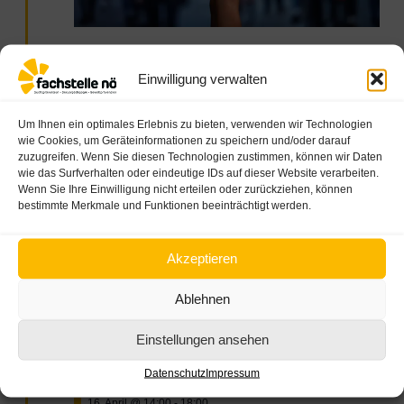
Hervorgehoben
23. April @ 9:30
-
12:30
Einwilligung verwalten
HIV Sucht Drogen
online
Um Ihnen ein optimales Erlebnis zu bieten, verwenden wir Technologien
Kostenlos
wie Cookies, um Geräteinformationen zu speichern und/oder darauf
zuzugreifen. Wenn Sie diesen Technologien zustimmen, können wir Daten
wie das Surfverhalten oder eindeutige IDs auf dieser Website verarbeiten.
DO.
Wenn Sie Ihre Einwilligung nicht erteilen oder zurückziehen, können
16
bestimmte Merkmale und Funktionen beeinträchtigt werden.
Akzeptieren
Ablehnen
Einstellungen ansehen
Datenschutz
Impressum
Hervorgehoben
16. April @ 14:00
-
18:00