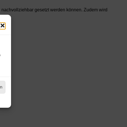
 nachvollziehbar gesetzt werden können. Zudem wird
s
en