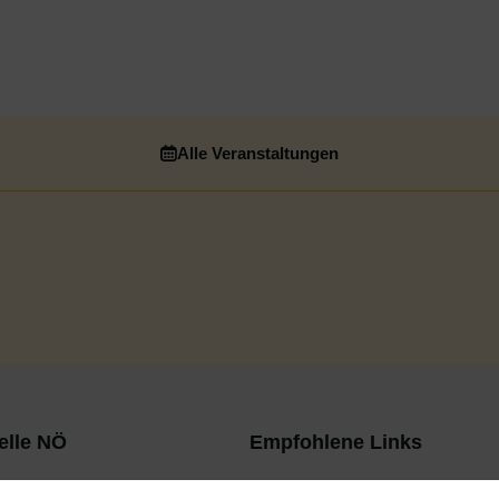
Alle Veranstaltungen
elle NÖ
Empfohlene Links
ARGE Suchtvorbeugung