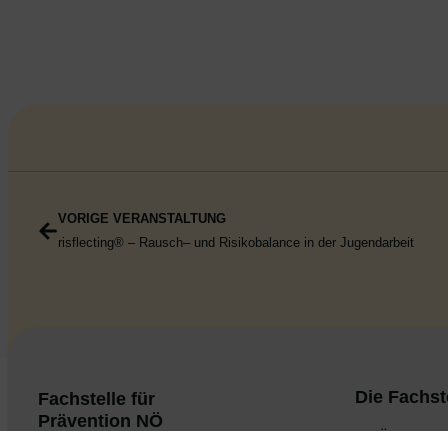
VORIGE VERANSTALTUNG
risflecting® – Rausch– und Risikobalance in der Jugendarbeit
Die Fachst
Fachstelle für
Prävention NÖ
Über uns