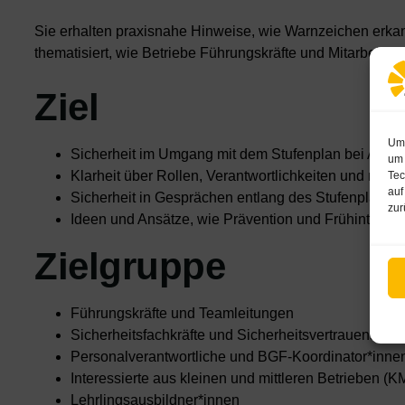
Sie erhalten praxisnahe Hinweise, wie Warnzeichen erka
thematisiert, wie Betriebe Führungskräfte und Mitarbeit
Ziel
Um 
Sicherheit im Umgang mit dem Stufenplan bei Abh
um 
Klarheit über Rollen, Verantwortlichkeiten und nächs
Tec
auf
Sicherheit in Gesprächen entlang des Stufenplans
zur
Ideen und Ansätze, wie Prävention und Frühinterven
Zielgruppe
Führungskräfte und Teamleitungen
Sicherheitsfachkräfte und Sicherheitsvertrauensper
Personalverantwortliche und BGF-Koordinator*inne
Interessierte aus kleinen und mittleren Betrieben (
Lehrlingsausbildner*innen