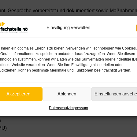
nnt, Gespräche vorbereitet und dokumentiert sowie Maßnahmen
ende im Rahmen eines Stufenplans wirksam unterstützen können.
Einwilligung verwalten
Ihnen ein optimales Erlebnis zu bieten, verwenden wir Technologien wie Cookies,
ängigkeit und problematischem Konsum
Geräteinformationen zu speichern und/oder darauf zuzugreifen. Wenn Sie diesen
te Schritte
hnologien zustimmen, können wir Daten wie das Surfverhalten oder eindeutige ID
 dieser Website verarbeiten. Wenn Sie Ihre Einwilligung nicht erteilen oder
ückziehen, können bestimmte Merkmale und Funktionen beeinträchtigt werden.
tion im Betrieb verankert werden können
Akzeptieren
Ablehnen
Einstellungen anseh
Datenschutz
Impressum
sonen
n
KMU)