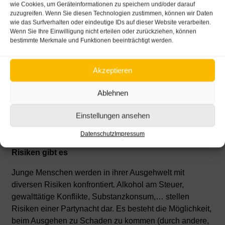
wie Cookies, um Geräteinformationen zu speichern und/oder darauf
zuzugreifen. Wenn Sie diesen Technologien zustimmen, können wir Daten
Das Nachtleben hautnah erleben
wie das Surfverhalten oder eindeutige IDs auf dieser Website verarbeiten.
Wenn Sie Ihre Einwilligung nicht erteilen oder zurückziehen, können
Die Suche nach neuen Erfahrungen, nach Spannung
bestimmte Merkmale und Funktionen beeinträchtigt werden.
und Aufregung und das Erleben und Erweitern der
eigenen Grenzen ist wesentlich und notwendig für das
Akzeptieren
Erwachsenwerden.
Ablehnen
Die Nacht ist attraktiv für diese Grenzerfahrungen. Für
viele Jugendliche ist dabei der Konsum von Alkohol,
Einstellungen ansehen
Nikotin und/oder illegalisierten Substanzen fixer
Bestandteil ihres Nachtlebens.
Datenschutz
Impressum
Risiken gibt es
Junge Menschen werden in ihrer Ausgehwelt mit
diversen Risiken konfrontiert. Alkohol am Steuer,
gewalttätige Konflikte, Substanzkonsum,… stellen
Risiken einer Partynacht dar. Es besteht die Möglichkeit,
beim Ausgehen zu Schaden zu kommen (durch andere,