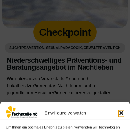
Checkpoint
SUCHTPRÄVENTION, SEXUALPÄDAGOGIK, GEWALTPRÄVENTION
Niederschwelliges Präventions- und
Beratungsangebot im Nachtleben
Wir unterstützen Veranstalter*innen und
Lokalbesitzer*innen das Nachtleben für ihre
jugendlichen Besucher*innen sicherer zu gestalten!
Einen „Drauf“ machen, Ausgehen, Party machen.
Einwilligung verwalten
Diese Begriffe haben eines gemeinsam: sie alle
beschreiben eine kollektive und wichtige
Um Ihnen ein optimales Erlebnis zu bieten, verwenden wir Technologien
Freizeitbeschäftigung von Jugendlichen.