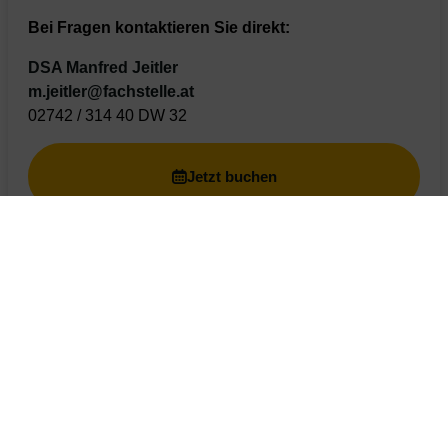
Bei Fragen kontaktieren Sie direkt:
DSA Manfred Jeitler
m.jeitler@fachstelle.at
02742 / 314 40 DW 32
Jetzt buchen
Förderung und Kosten
kostenlos
Es werden die Gesamtkosten über
Förderungen durch das Land NÖ und aus
Mitteln des