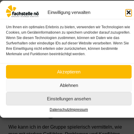
Einwilligung verwalten
Um Ihnen ein optimales Erlebnis zu bieten, verwenden wir Technologien wie
gustavofrazao - stock.adobe.com
Cookies, um Geräteinformationen zu speichern und/oder darauf zuzugreifen.
Wochenendkurs
Wenn Sie diesen Technologien zustimmen, können wir Daten wie das
Surfverhalten oder eindeutige IDs auf dieser Website verarbeiten. Wenn Sie
Ihre Einwilligung nicht erteilen oder zurückziehen, können bestimmte
Sommer 2026:
Merkmale und Funktionen beeinträchtigt werden.
„Gemeinsam stark
Akzeptieren
werden“ für den
Ablehnen
elementaren
Einstellungen ansehen
Bildungsbereich
Datenschutz
Impressum
Wie kann ich in der Gruppe spielerisch vermitteln, wie