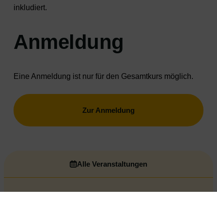
inkludiert.
Anmeldung
Eine Anmeldung ist nur für den Gesamtkurs möglich.
Zur Anmeldung
Alle Veranstaltungen
VORIGE VERANSTALTUNG
NÄCHSTE VERANSTALTUNG
Wochenendkurs Sommer 2026: „Gemeinsam stark werden“ für den elementaren Bildungsbereich
Wochenendkurs Sommer 2026: „Gemeinsam stark werden“ für den elementaren Bildungsbereich