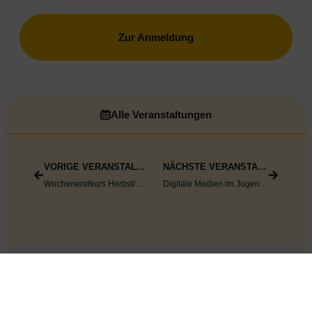
Zur Anmeldung
Alle Veranstaltungen
VORIGE VERANSTALTUNG
NÄCHSTE VERANSTALTUNG
Wochenendkurs Herbst/Winter 2026: „Gemeinsam stark werden“ für den elementaren Bildungsbereich
Digitale Medien im Jugendalter – Online-Vortrag für Eltern und Erziehende
Fachstelle für
Prävention NÖ