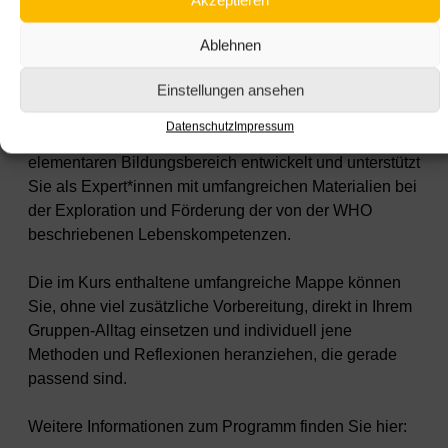
Wie kann ich in der Gruppe spielerisch vermitteln, wie
man mit starken Gefühlen, Problemen und Konflikten
Ablehnen
umgeht? Wie kann ich die Gesundheit der Kinder
Einstellungen ansehen
effektiv fördern und sie unterstützen?
Datenschutz
Impressum
„Gemeinsam stark werden“ wurde speziell für den
elementaren Bildungsbereich entwickelt und unterstützt
Sie als Expert*innen mit umfangreichen Materialien bei
der Exploration und Förderung der von der WHO
beschriebenen Lebenskompetenzen.
Die im Kurs enthaltene umfangreiche Mappe können
Sie, ohne viel zusätzliche Vorbereitung, direkt in Ihrem
Gruppen-Alltag einsetzen und individuell jene
Methoden und Reflexionen heranziehen, die gerade
passend sind.
Weitere Informationen zum Programm finden Sie hier: