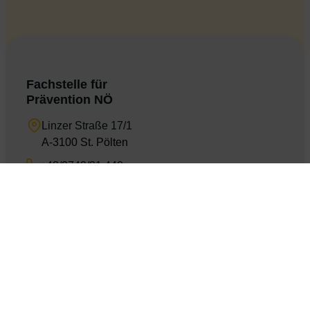
Fachstelle für
Prävention NÖ
Linzer Straße 17/1
A-3100 St. Pölten
+43/2742/31 440
office@fachstelle.at
Die Fachstelle NÖ
Über uns
Team der Fachstelle
Presse
AGBs