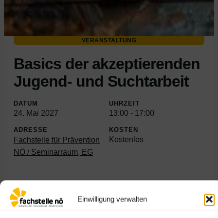
VERANSTALTUNG
Basics der akzeptierenden
Jugend- und Suchtarbeit
DATUM
UHRZEIT
24. Mai 2027
13:00
-
17:00
ADRESSE
KOSTEN
Kostenlos
Fachstelle für Prävention
NÖ / Seminarraum, EG
Einwilligung verwalten
Jetzt anmelden