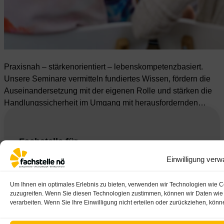
Praxisnah – stärkenorientiert – lebenskompetenzbasiert.
Unsere Seminare vermitteln fundiertes Wissen, fördern die
Auseinandersetzung mit der eigenen Rolle und stärken die
Handlungssicherheit im Umgang mit herausfordernden…
Fachstelle für
Prävention NÖ
Einwilligung verw
Linzer Straße 17/1
A-3100 St. Pölten
Um Ihnen ein optimales Erlebnis zu bieten, verwenden wir Technologien wie C
zuzugreifen. Wenn Sie diesen Technologien zustimmen, können wir Daten wie d
+43/2742/31 440
verarbeiten. Wenn Sie Ihre Einwilligung nicht erteilen oder zurückziehen, kö
office@fachstelle.at