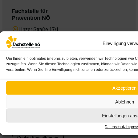
Fachstelle für
Prävention NÖ
Linzer Straße 17/1
A-3100 St. Pölten
Einwilligung verw
+43/2742/31 440
office@fachstelle.at
Um Ihnen ein optimales Erlebnis zu bieten, verwenden wir Technologien wie C
zuzugreifen. Wenn Sie diesen Technologien zustimmen, können wir Daten wie d
Die Fachstelle NÖ
verarbeiten. Wenn Sie Ihre Einwilligung nicht erteilen oder zurückziehen, kö
Über uns
Akzeptieren
Team der Fachstelle
Presse
Ablehnen
AGBs
Einstellungen an
Impres­sum
Daten­schutz
Datenschutz
Impres
Cookie-Einstellungen