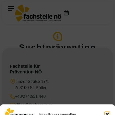
Suchtprävention
Fachstelle für
Prävention NÖ
Linzer Straße 17/1
A-3100 St. Pölten
+43/2742/31 440
office@fachstelle.at
Die Fachstelle NÖ
Einwilligung verwalten