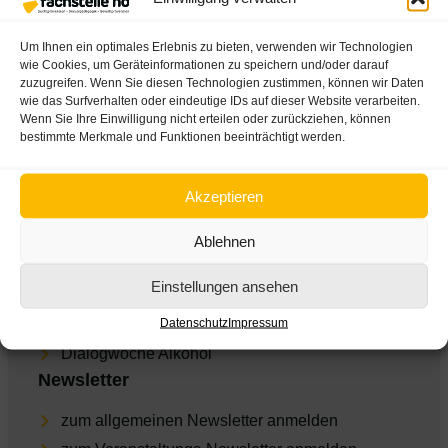
Über uns
Um Ihnen ein optimales Erlebnis zu bieten, verwenden wir Technologien
Team der Fachstelle
wie Cookies, um Geräteinformationen zu speichern und/oder darauf
zuzugreifen. Wenn Sie diesen Technologien zustimmen, können wir Daten
Presse
wie das Surfverhalten oder eindeutige IDs auf dieser Website verarbeiten.
Wenn Sie Ihre Einwilligung nicht erteilen oder zurückziehen, können
AGBs
bestimmte Merkmale und Funktionen beeinträchtigt werden.
Impres­sum
Daten­schutz
Akzeptieren
Cookie-Einstellungen
Ablehnen
Empfohlene Links
Einstellungen ansehen
ARGE Suchtvorbeugung
Datenschutz
Impressum
feel-ok.at
Dia­log­wo­che Alkohol
Newsletter
zum allgemeinen Newsletter anmelden