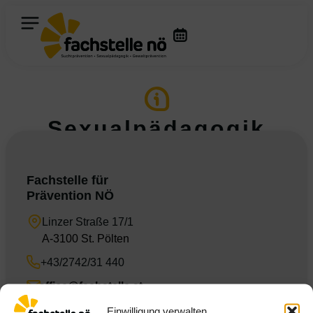
Sexualpädagogik
Fachstelle für
Prävention NÖ
Linzer Straße 17/1
A-3100 St. Pölten
+43/2742/31 440
office@fachstelle.at
Die Fachstelle NÖ
Einwilligung verwalten