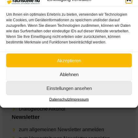
Über uns
Um Ihnen ein optimales Erlebnis zu bieten, verwenden wir Technologien
Team der Fachstelle
wie Cookies, um Geräteinformationen zu speichern und/oder darauf
zuzugreifen. Wenn Sie diesen Technologien zustimmen, können wir Daten
Presse
wie das Surfverhalten oder eindeutige IDs auf dieser Website verarbeiten.
Wenn Sie Ihre Einwilligung nicht erteilen oder zurückziehen, können
AGBs
bestimmte Merkmale und Funktionen beeinträchtigt werden.
Impres­sum
Daten­schutz
Akzeptieren
Cookie-Einstellungen
Ablehnen
Empfohlene Links
Einstellungen ansehen
ARGE Suchtvorbeugung
Datenschutz
Impressum
feel-ok.at
Dia­log­wo­che Alkohol
Newsletter
zum allgemeinen Newsletter anmelden