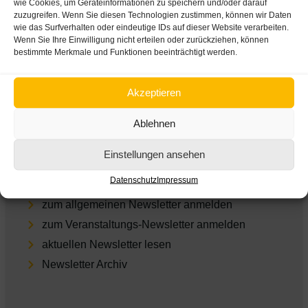
wie Cookies, um Geräteinformationen zu speichern und/oder darauf
zuzugreifen. Wenn Sie diesen Technologien zustimmen, können wir Daten
Impres­sum
wie das Surfverhalten oder eindeutige IDs auf dieser Website verarbeiten.
Daten­schutz
Wenn Sie Ihre Einwilligung nicht erteilen oder zurückziehen, können
bestimmte Merkmale und Funktionen beeinträchtigt werden.
Cookie-Einstellungen
Empfohlene Links
Akzeptieren
ARGE Suchtvorbeugung
Ablehnen
feel-ok.at
Einstellungen ansehen
Dia­log­wo­che Alkohol
Newsletter
Datenschutz
Impressum
zum allgemeinen Newsletter anmelden
zum Veranstaltungs-Newsletter anmelden
aktu­el­len Newsletter lesen
Newsletter Archiv