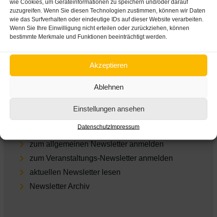
wie Cookies, um Geräteinformationen zu speichern und/oder darauf
zuzugreifen. Wenn Sie diesen Technologien zustimmen, können wir Daten
Impres­sum
wie das Surfverhalten oder eindeutige IDs auf dieser Website verarbeiten.
Daten­schutz
Wenn Sie Ihre Einwilligung nicht erteilen oder zurückziehen, können
bestimmte Merkmale und Funktionen beeinträchtigt werden.
Cookie-Einstellungen
Empfohlene Links
Akzeptieren
ARGE Suchtvorbeugung
Ablehnen
feel-ok.at
Einstellungen ansehen
Dia­log­wo­che Alkohol
Newsletter
Datenschutz
Impressum
zum allgemeinen Newsletter anmelden
zum Veranstaltungs-Newsletter anmelden
aktu­el­len Newsletter lesen
Newsletter Archiv