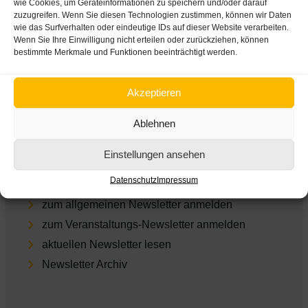
wie Cookies, um Geräteinformationen zu speichern und/oder darauf
zuzugreifen. Wenn Sie diesen Technologien zustimmen, können wir Daten
Impres­sum
wie das Surfverhalten oder eindeutige IDs auf dieser Website verarbeiten.
Daten­schutz
Wenn Sie Ihre Einwilligung nicht erteilen oder zurückziehen, können
bestimmte Merkmale und Funktionen beeinträchtigt werden.
Cookie-Einstellungen
Empfohlene Links
Akzeptieren
ARGE Suchtvorbeugung
Ablehnen
feel-ok.at
Einstellungen ansehen
Dia­log­wo­che Alkohol
Newsletter
Datenschutz
Impressum
zum allgemeinen Newsletter anmelden
zum Veranstaltungs-Newsletter anmelden
aktu­el­len Newsletter lesen
Newsletter Archiv