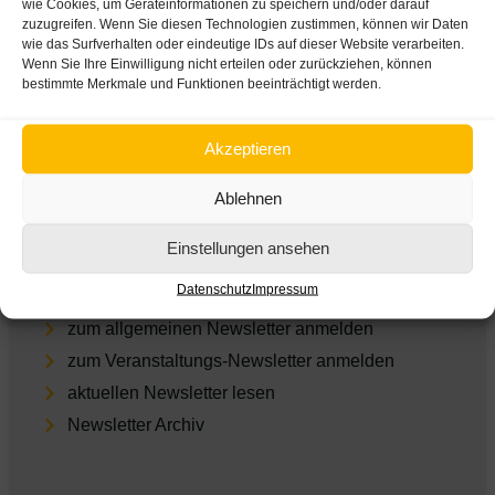
wie Cookies, um Geräteinformationen zu speichern und/oder darauf
zuzugreifen. Wenn Sie diesen Technologien zustimmen, können wir Daten
Impres­sum
wie das Surfverhalten oder eindeutige IDs auf dieser Website verarbeiten.
Daten­schutz
Wenn Sie Ihre Einwilligung nicht erteilen oder zurückziehen, können
bestimmte Merkmale und Funktionen beeinträchtigt werden.
Cookie-Einstellungen
Empfohlene Links
Akzeptieren
ARGE Suchtvorbeugung
Ablehnen
feel-ok.at
Einstellungen ansehen
Dia­log­wo­che Alkohol
Newsletter
Datenschutz
Impressum
zum allgemeinen Newsletter anmelden
zum Veranstaltungs-Newsletter anmelden
aktu­el­len Newsletter lesen
Newsletter Archiv