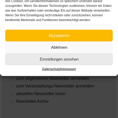
wie Cookies, um Geräteinformationen zu speichern und/oder darauf
zuzugreifen. Wenn Sie diesen Technologien zustimmen, können wir Daten
Impres­sum
wie das Surfverhalten oder eindeutige IDs auf dieser Website verarbeiten.
Daten­schutz
Wenn Sie Ihre Einwilligung nicht erteilen oder zurückziehen, können
bestimmte Merkmale und Funktionen beeinträchtigt werden.
Cookie-Einstellungen
Empfohlene Links
Akzeptieren
ARGE Suchtvorbeugung
Ablehnen
feel-ok.at
Einstellungen ansehen
Dia­log­wo­che Alkohol
Newsletter
Datenschutz
Impressum
zum allgemeinen Newsletter anmelden
zum Veranstaltungs-Newsletter anmelden
aktu­el­len Newsletter lesen
Newsletter Archiv